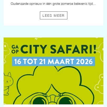
Oudenaarde opnieuw in één grote zomerse belevenis tijdens de Zomerbraderie 2026. Vier dagen lang geniet je van koopjes, muziek, zomerse sfeer, lokale lekkernijen en verrassende hotspots verspreid over de hele stad.
LEES MEER