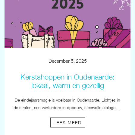
December 5, 2025
Kerstshoppen in Oudenaarde:
lokaal, warm en gezellig
De eindejaarsmagie is voelbaar in Oudenaarde. Lichtjes in
de straten, een winterdorp in opbouw, sfeervolle etalages… December is hét moment om je kerstinkopen te doen in onze bruisende handelskern. Niet alleen om te kopen, maar om te genieten van de stad, de sfeer en elkaar.
LEES MEER