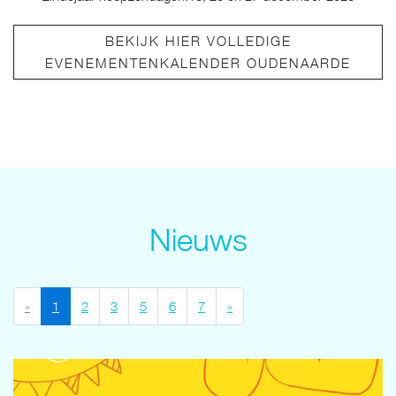
BEKIJK HIER VOLLEDIGE
EVENEMENTENKALENDER OUDENAARDE
Nieuws
(current)
current.:::.Europe/Berlin
«
1
2
3
5
6
7
»