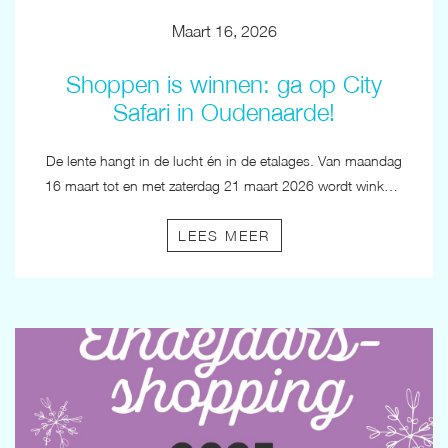
Maart 16, 2026
Shoppen is winnen: ga op City
Safari in Oudenaarde!
De lente hangt in de lucht én in de etalages. Van maandag
16 maart tot en met zaterdag 21 maart 2026 wordt winkelen in Oudenaarde extra leuk, want we zetten een City Safari op. Onze lenteshopping is dit jaar groter dan ooit. Meer dan 200 handelaars doen mee. Meer winkels betekent meer straten om te ontdekken, meer verrassingen onderweg én meer kansen om te winnen.
LEES MEER