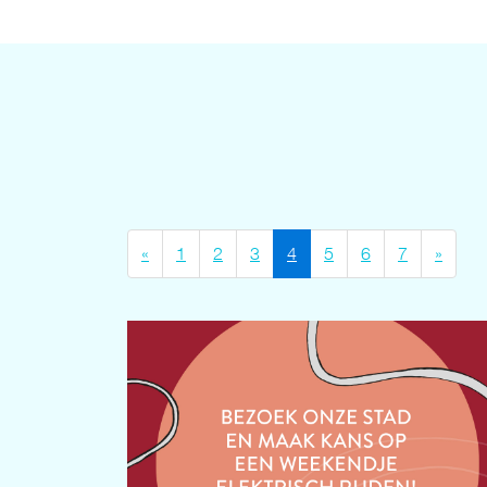
(current)
curren
«
1
2
3
4
5
6
7
»