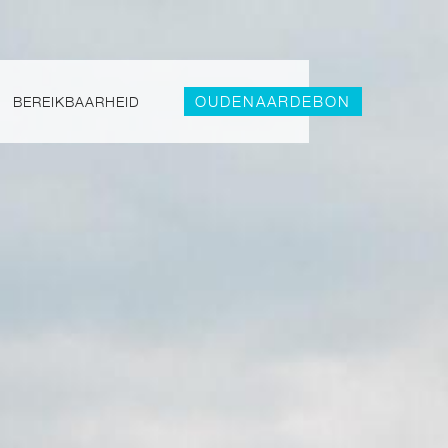
OUDENAARDEBON
BEREIKBAARHEID