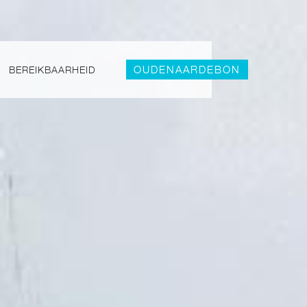
OUDENAARDEBON
BEREIKBAARHEID