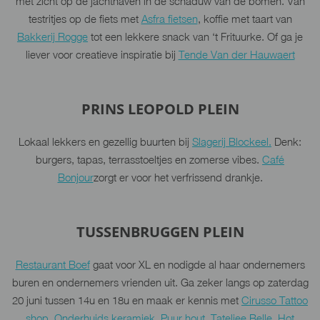
met zicht op de jachthaven in de schaduw van de bomen. Van
testritjes op de fiets met
Asfra fietsen
, koffie met taart van
Bakkerij Rogge
tot een lekkere snack van ‘t Frituurke. Of ga je
liever voor creatieve inspiratie bij
Tende Van der Hauwaert
PRINS LEOPOLD PLEIN
Lokaal lekkers en gezellig buurten bij
Slagerij Blockeel.
Denk:
burgers, tapas, terrasstoeltjes en zomerse vibes.
Café
Bonjour
zorgt er voor het verfrissend drankje.
TUSSENBRUGGEN PLEIN
Restaurant Boef
gaat voor XL en nodigde al haar ondernemers
buren en ondernemers vrienden uit. Ga zeker langs op zaterdag
20 juni tussen 14u en 18u en maak er kennis met
Cirusso Tattoo
shop
,
Onderhuids keramiek
,
Puur.hout
,
Tateljee Belle
,
Hot