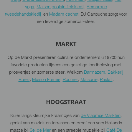
yoga
,
Maison poulain fietskledij
,
Remarque
tweedehandskledij
en
Madam cachet
. DJ Cartouche zorgt voor
een levendige zomerbar-sfeer.
MARKT
Op de Markt presenteren culinaire ondernemers uit 9700 hun
favoriete producten tijdens een gezellige foodbeleving met
proevertjes en zomerse sfeer. Welkom
Barmazem,
Bakkerij
Burez
,
Maison Fumée
,
Roomer
,
Maisonie
,
Pastati
.
HOOGSTRAAT
Kuier langs kleurrijke kraampjes van
de Vlaamse Markten
,
geniet van muziek en terrassen en proef een vers Hollands
maatje bij
Sel de Mer
en een streepje muziekje bij
Café De