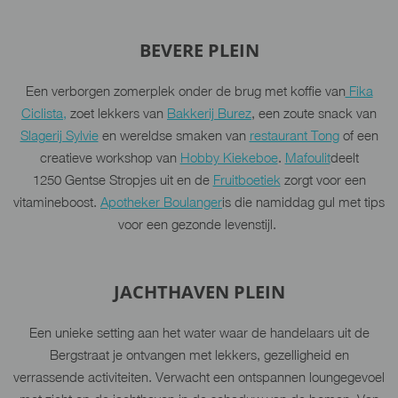
BEVERE PLEIN
Een verborgen zomerplek onder de brug met koffie van
Fika
Ciclista,
zoet lekkers van
Bakkerij Burez
, een zoute snack van
Slagerij Sylvie
en wereldse smaken van
restaurant Tong
of een
creatieve workshop van
Hobby Kiekeboe
.
Mafoulit
deelt
1250 Gentse Stropjes uit en de
Fruitboetiek
zorgt voor een
vitamineboost.
Apotheker Boulanger
is die namiddag gul met tips
voor een gezonde levenstijl.
JACHTHAVEN PLEIN
Een unieke setting aan het water waar de handelaars uit de
Bergstraat je ontvangen met lekkers, gezelligheid en
verrassende activiteiten. Verwacht een ontspannen loungegevoel