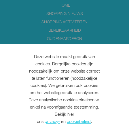
HOME
SHOPPING NIEUWS
SHOPPING ACTIVITEITEN
BEREIKBAARHEID
OUDENAARDEBON
WEDSTRIJDREGLEMENT
Deze website maakt gebruik van
Volg ons op
cookies. Dergelijke cookies zijn
noodzakelijk om onze website correct
te laten functioneren (noodzakelijke
cookies). We gebruiken ook cookies
om het websitegebruik te analyseren.
info@beleefoudenaarde.be
Deze analystische cookies plaatsen wij
KOOP EEN OUDENAARDEBON
enkel na voorafgaande toestemming.
Bekijk hier
ons
privacy-
en
cookiebeleid
.