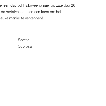
f een dag vol Halloweenplezier op zaterdag 26
n de herfstvakantie en een kans om het
leuke manier te verkennen!
Scottie
Subrosa
Superette De Bever
't Soethuys
Vinilux
Zakenkantoor Browaeys