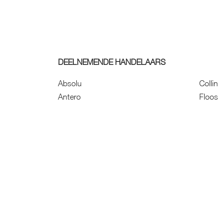
DEELNEMENDE HANDELAARS
Absolu
Collin
Antero
Floos
Beatrijs
Friets
Bel & Bo
Hans 
Biade Boetiek
Honde
Bloemen Reynaert
Kieke
Buun
Kinder
Le Ru