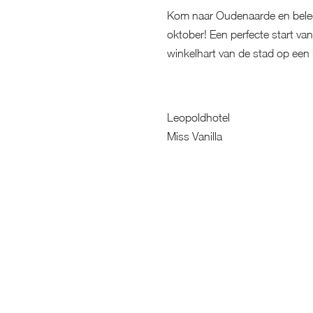
Kom naar Oudenaarde en belee
oktober! Een perfecte start va
winkelhart van de stad op een 
Leopoldhotel
Miss Vanilla
hop
On Fleek
Anders
Optiek Van Ommeslaeghe
nboetiek
Panos
boe
Petite Histoire
korf
Pretty Things
bin
TERUG NAAR OVERZICHT