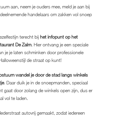
tuum aan, neem je ouders mee, meld je aan bij
de deelnemende handelaars om zakken vol snoep
zelfestijn terecht bij
het infopunt op het
staurant De Zalm
. Hier ontvang je een speciale
un je je laten schminken door professionele
Halloweenstijl de straat op kunt!
 kostuum wandel je door de stad langs winkels
tje
. Daar duik je in de snoepmanden, speciaal
ht gaat door zolang de winkels open zijn, dus er
l vol te laden.
 Nederstraat autovrij gemaakt, zodat iedereen