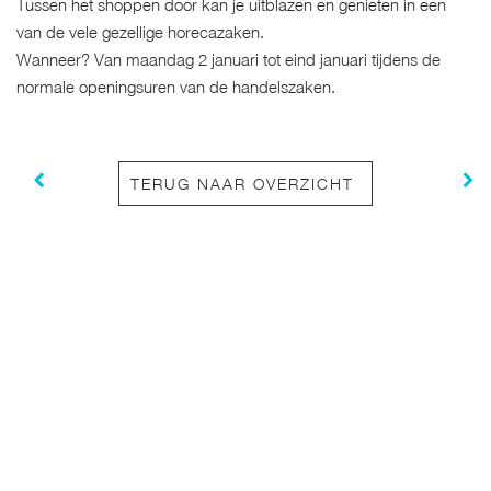
Tussen het shoppen door kan je uitblazen en genieten in een
van de vele gezellige horecazaken.
Wanneer? Van maandag 2 januari tot eind januari tijdens de
normale openingsuren van de handelszaken.
TERUG NAAR OVERZICHT
Met ons team van gemotiveerde handelaars & ondernemers