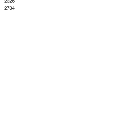
2328
2734
6012
9301
We wensen jou en je familie een gezellige en smakelijke BBQ
toe deze zomer!
TERUG NAAR OVERZICHT