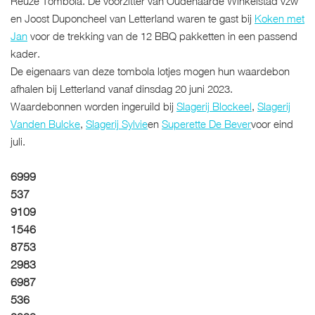
Reuze Tombola. De voorzitter van Oudenaarde Winkelstad vzw
en Joost Duponcheel van Letterland waren te gast bij
Koken met
Jan
voor de trekking van de 12 BBQ pakketten in een passend
kader.
De eigenaars van deze tombola lotjes mogen hun waardebon
afhalen bij Letterland vanaf dinsdag 20 juni 2023.
Waardebonnen worden ingeruild bij
Slagerij Blockeel
,
Slagerij
Vanden Bulcke
,
Slagerij Sylvie
en
Superette De Bever
voor eind
juli.
6999
537
9109
1546
8753
2983
6987
536